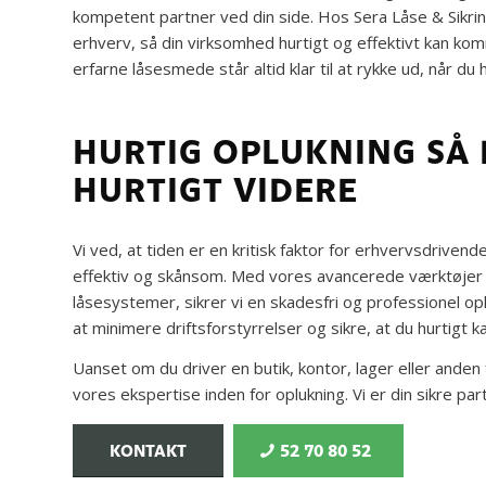
kompetent partner ved din side. Hos Sera Låse & Sikring 
erhverv, så din virksomhed hurtigt og effektivt kan ko
erfarne låsesmede står altid klar til at rykke ud, når du
HURTIG OPLUKNING SÅ
HURTIGT VIDERE
Vi ved, at tiden er en kritisk faktor for erhvervsdrivend
effektiv og skånsom. Med vores avancerede værktøjer 
låsesystemer, sikrer vi en skadesfri og professionel op
at minimere driftsforstyrrelser og sikre, at du hurtigt 
Uanset om du driver en butik, kontor, lager eller anden 
vores ekspertise inden for oplukning. Vi er din sikre par
KONTAKT
52 70 80 52