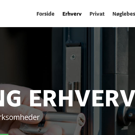
Forside
Erhverv
Privat
Nøglebest
NG ERHVER
virksomheder