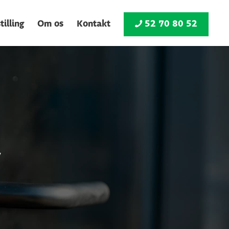
illing
Om os
Kontakt
52 70 80 52
V