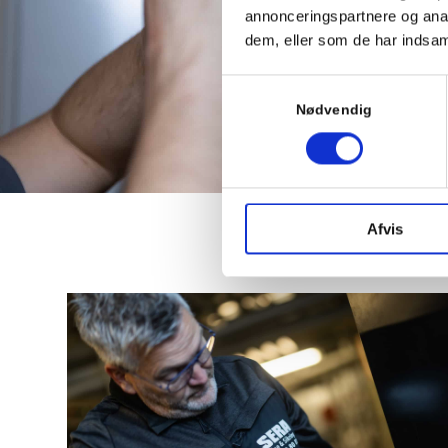
annonceringspartnere og anal
dem, eller som de har indsaml
Samtykkevalg
Nødvendig
Afvis