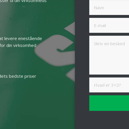
sser til din virksomheds
l at levere enestående
for din virksomhed
R
edets bedste priser