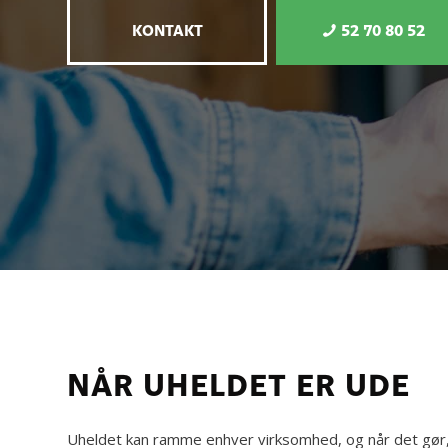
KONTAKT
52 70 80 52
NÅR UHELDET ER UDE
Uheldet kan ramme enhver virksomhed, og når det gør, e