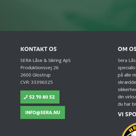
KONTAKT OS
OM O
SERA Låse & Sikring ApS
​Sera Lås
Produktionsvej 26
specialis
2600 Glostrup
på alle n
CVR: 33396325
skrædde
sikkerhe
din virk
52 70 80 52
du har br
INFO@SERA.NU
VI SP