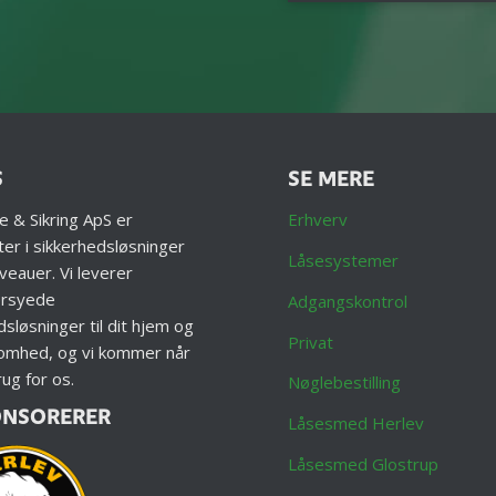
S
SE MERE
e & Sikring ApS er
Erhverv
ter i sikkerhedsløsninger
Låsesystemer
iveauer. Vi leverer
rsyede
Adgangskontrol
dsløsninger til dit hjem og
Privat
somhed, og vi kommer når
ug for os.
Nøglebestilling
ONSORERER
Låsesmed Herlev
Låsesmed Glostrup